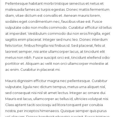
Pellentesque habitant morbi tristique senectus et netus et
malesuada fames ac turpis egestas. Donec mattis fermentum
diam, vitae dictum est convallis et. Aenean mauris lorem,
sodales eget condimentum nec, faucibus vitae est. Fusce
vulputate odio non mollis commodo. Curabitur efficitur id tellus
at imperdiet. Vestibulum commodo dui non eros fringilla, eget
sagittis enim placerat. Integer sed nunc leo. Donec interdum
felis tortor, finibus fringilla nisi finibus id. Sed placerat, felis ut
laoreet semper, nisi ante ullamcorper lacus, at tincidunt elit
metus non nibh. Fusce suscipit orci est, tincidunt eleifend odio
porttitor et. Aliquam ac velit non orci ullamcorper molestie at
ac enim. Curabitur in placerat mi.
Mauris dignissim efficitur magna nec pellentesque. Curabitur
vulputate, ligula nec dictum tempus, metus urna aliquet nisl,
sed consequat nisi nisl sit amet lectus. Integer ac ornare dui.
Mauris est lacus, ullamcorper ac tellus id, ultricies volutpat nisi.
Class aptent taciti sociosqu ad litora torquent per conubia
nostra, per inceptos himenaeos. Quisque semper quis purus
vel aliquam. Donec hendrerit pharetra suscipit. Fusce tristique