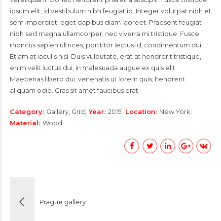
ipsum elit, id vestibulum nibh feugiat id. Integer volutpat nibh et
sem imperdiet, eget dapibus diam laoreet. Praesent feugiat
nibh sed magna ullamcorper, nec viverra mi tristique. Fusce
rhoncus sapien ultrices, porttitor lectus id, condimentum dui.
Etiam at iaculis nisl. Duis vulputate, erat at hendrerit tristique,
enim velit luctus dui, in malesuada augue ex quis elit.
Maecenas libero dui, venenatis ut lorem quis, hendrerit
aliquam odio. Cras sit amet faucibus erat.
Category
Gallery, Grid
Year
2015
Location
New York
Material
Wood
Prague gallery