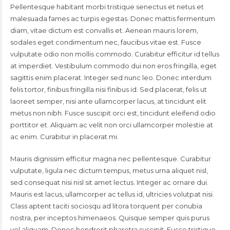
Pellentesque habitant morbi tristique senectus et netus et
malesuada fames ac turpis egestas. Donec mattis fermentum
diam, vitae dictum est convallis et. Aenean mauris lorem,
sodales eget condimentum nec, faucibus vitae est. Fusce
vulputate odio non mollis commodo. Curabitur efficitur id tellus
at imperdiet. Vestibulum commodo dui non eros fringilla, eget
sagittis enim placerat. Integer sed nunc leo. Donec interdum
felis tortor, finibus fringilla nisi finibus id. Sed placerat, felis ut
laoreet semper, nisi ante ullamcorper lacus, at tincidunt elit
metus non nibh. Fusce suscipit orci est, tincidunt eleifend odio
porttitor et. Aliquam ac velit non orci ullamcorper molestie at
ac enim. Curabitur in placerat mi.
Mauris dignissim efficitur magna nec pellentesque. Curabitur
vulputate, ligula nec dictum tempus, metus urna aliquet nisl,
sed consequat nisi nisl sit amet lectus. Integer ac ornare dui.
Mauris est lacus, ullamcorper ac tellus id, ultricies volutpat nisi.
Class aptent taciti sociosqu ad litora torquent per conubia
nostra, per inceptos himenaeos. Quisque semper quis purus
vel aliquam. Donec hendrerit pharetra suscipit. Fusce tristique