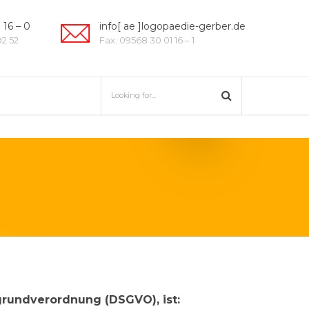
 16 – 0
info[ ae ]logopaedie-gerber.de
92 52
Fax: 09568 30 01 16 – 1
grundverordnung (DSGVO), ist: