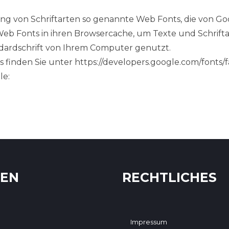
lung von Schriftarten so genannte Web Fonts, die von G
n Web Fonts in ihren Browsercache, um Texte und Schrif
ndardschrift von Ihrem Computer genutzt.
 finden Sie unter
https://developers.google.com/fonts/
le:
TEN
RECHTLICHES
Impressum